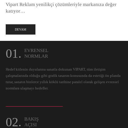
Vipart Reklam yenilikçi çözümleriyle markanıza değer
katıyor…
DEVAM
01.
EVRENSEL
NORMLAR
Hedef kitlenin duyularına sanatla dokunan VIPART, tüm iletişim
çalışmalarında olduğu gibi grafik tasarım konusunda da estetiği ön planda
tutar, sanatın binlerce yıllık köklü tarihine paralel olarak gelişen evrensel
normlara ulaşmayı hedefler.
02.
BAKIŞ
AÇISI